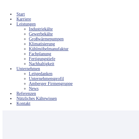
Start
Karriere
Leistungen
Industriekälte
Gewerbekälte
Großwärmepumpen
Klimatisierung
Kühlmöbelmanufaktur
Fachplanung
Fertigungstiefe
Nachhaltigkeit
Unternehmen
Leitgedanken
Unternehmensprofil
Amberger Firmengruppe
News
Referenzen
Nützliches Kältewissen
Kontakt