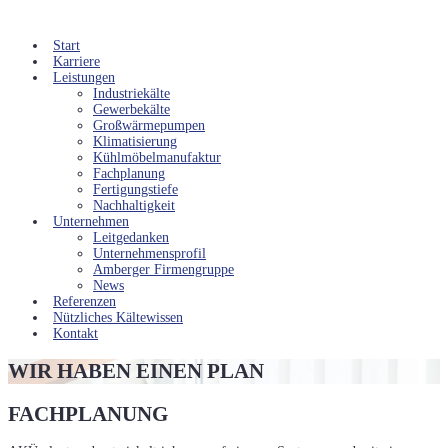
Start
Karriere
Leistungen
Industriekälte
Gewerbekälte
Großwärmepumpen
Klimatisierung
Kühlmöbelmanufaktur
Fachplanung
Fertigungstiefe
Nachhaltigkeit
Unternehmen
Leitgedanken
Unternehmensprofil
Amberger Firmengruppe
News
Referenzen
Nützliches Kältewissen
Kontakt
WIR HABEN EINEN PLAN
FACHPLANUNG