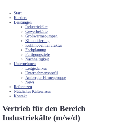
Start
Karriere
Leistungen
Industriekälte
Gewerbekälte
Großwärmepumpen
Klimatisierung
Kühlmöbelmanufaktur
Fachplanung
Fertigungstiefe
Nachhaltigkeit
Unternehmen
Leitgedanken
Unternehmensprofil
Amberger Firmengruppe
News
Referenzen
Nützliches Kältewissen
Kontakt
Vertrieb für den Bereich
Industriekälte (m/w/d)