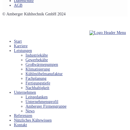
Datenschutz
AGB
© Amberger Kühltechnik GmbH 2024
Start
Karriere
Leistungen
Industriekälte
Gewerbekälte
Großwärmepumpen
Klimatisierung
Kühlmöbelmanufaktur
Fachplanung
Fertigungstiefe
Nachhaltigkeit
Unternehmen
Leitgedanken
Unternehmensprofil
Amberger Firmengruppe
News
Referenzen
Nützliches Kältewissen
Kontakt