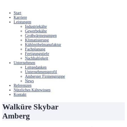
Start
Karriere
Leistungen
Industriekälte
Gewerbekälte
Großwärmepumpen
Klimatisierung
Kühlmöbelmanufaktur
Fachplanung
Fertigungstiefe
Nachhaltigkeit
Unternehmen
Leitgedanken
Unternehmensprofil
Amberger Firmengruppe
News
Referenzen
Nützliches Kältewissen
Kontakt
Walküre Skybar
Amberg