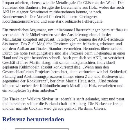
Propan arbeiten, ebenso wie die Metallregale für Gläser an der Wand. Der
Schreiner des Bauherrn fertigte die Barelemente aus Holz, wobei das auch
AKÜ in eigener Schreinerei mitübernehmen könnte, je nach
Kundenwunsch. Der Vorteil für den Bauherrn: Geringerer
Koordinationsaufwand und eine stark reduzierte Fehlerquelle.
Ein zusätzliches Argument, um unliebsame Überraschungen beim Aufbau zu
vermeiden: Alle Möbel werden vor der Auslieferung einmal in der
Manufaktur komplett aufgebaut. „Stellprobe“, nennen die AKÜ-Fachleute
das intern. Das Ziel: Mögliche Unstimmigkeiten frühzeitig erkennen und
vor dem Aufbau am finalen Standort vermeiden. Besonders überraschend:
Durch die hohe Fertigungstiefe sind alle Prozesse beim Thekenbau in einer
Hand und es geht besonders schnell. Auch preislich sei AKÜ, so versichert
Geschäftsführer Martin Haug, mit seinen maßgemachten, individuell
geplanten Kühlmöbeln absolut konkurrenzfähig. „Wenn man den
Gesamtablauf eines Projektes betrachtet, dann verbuchen wir bei Zeitbedarf,
Planung und Abstimmungsprozessen immer einen Zeit- und Kostenvorteil
gegenüber der Konkurrenz“, berichtet Martin Haug stolz. „Und zudem
können wir neben den Kühlmöbeln auch Metall und Holz verarbeiten und
ein komplettes System anbieten.“
Die Theke der Walküre Skybar ist jedenfalls sanft gelandet, sitzt und passt
und bereichert seither die Barlandschaft in Amberg. Die Barkeeper freuts
und der nächste Cocktail wird gerade gemixt. Na dann, Cheers.
Referenz herunterladen