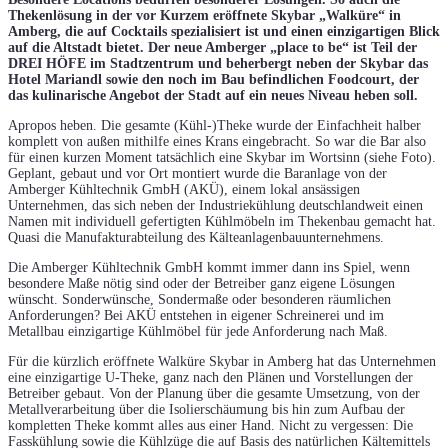
Thekenlösung in der vor Kurzem eröffnete Skybar „Walküre“ in
Amberg, die auf Cocktails spezialisiert ist und einen einzigartigen Blick
auf die Altstadt bietet. Der neue Amberger „place to be“ ist Teil der
DREI HÖFE im Stadtzentrum und beherbergt neben der Skybar das
Hotel Mariandl sowie den noch im Bau befindlichen Foodcourt, der
das kulinarische Angebot der Stadt auf ein neues Niveau heben soll.
Apropos heben. Die gesamte (Kühl-)Theke wurde der Einfachheit halber
komplett von außen mithilfe eines Krans eingebracht. So war die Bar also
für einen kurzen Moment tatsächlich eine Skybar im Wortsinn (siehe Foto).
Geplant, gebaut und vor Ort montiert wurde die Baranlage von der
Amberger Kühltechnik GmbH (AKÜ), einem lokal ansässigen
Unternehmen, das sich neben der Industriekühlung deutschlandweit einen
Namen mit individuell gefertigten Kühlmöbeln im Thekenbau gemacht hat.
Quasi die Manufakturabteilung des Kälteanlagenbauunternehmens.
Die Amberger Kühltechnik GmbH kommt immer dann ins Spiel, wenn
besondere Maße nötig sind oder der Betreiber ganz eigene Lösungen
wünscht. Sonderwünsche, Sondermaße oder besonderen räumlichen
Anforderungen? Bei AKÜ entstehen in eigener Schreinerei und im
Metallbau einzigartige Kühlmöbel für jede Anforderung nach Maß.
Für die kürzlich eröffnete Walküre Skybar in Amberg hat das Unternehmen
eine einzigartige U-Theke, ganz nach den Plänen und Vorstellungen der
Betreiber gebaut. Von der Planung über die gesamte Umsetzung, von der
Metallverarbeitung über die Isolierschäumung bis hin zum Aufbau der
kompletten Theke kommt alles aus einer Hand. Nicht zu vergessen: Die
Fasskühlung sowie die Kühlzüge die auf Basis des natürlichen Kältemittels