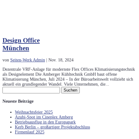
Design Office
München
von
Seiten-Werk Admin
|
Nov. 18, 2024
Dezentrale VRF-Anlage für modernste Flex Offices Klimatisierungstechnik
als Designelement Die Amberger Kühltechnik GmbH baut offene
Klimatisierung München, Juli 2024 – In der Büroarbeitswelt vollzieht sich
aktuell ein grundlegender Wandel. Viele Unternehmen, die...
Suchen
nach:
Neueste Beiträge
Weihnachtsfeier 2025
Azubi-Spot im Cineplex Amberg
Betriebsausflug in den Europapark
Kerb Berlin – großartiger Projektabschluss
Firmenlauf 2025