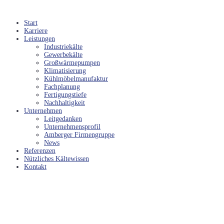
Start
Karriere
Leistungen
Industriekälte
Gewerbekälte
Großwärmepumpen
Klimatisierung
Kühlmöbelmanufaktur
Fachplanung
Fertigungstiefe
Nachhaltigkeit
Unternehmen
Leitgedanken
Unternehmensprofil
Amberger Firmengruppe
News
Referenzen
Nützliches Kältewissen
Kontakt