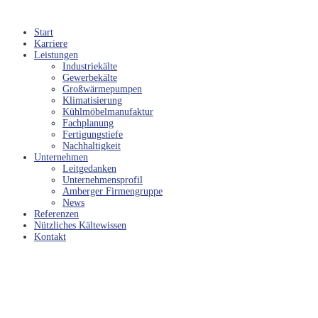
Start
Karriere
Leistungen
Industriekälte
Gewerbekälte
Großwärmepumpen
Klimatisierung
Kühlmöbelmanufaktur
Fachplanung
Fertigungstiefe
Nachhaltigkeit
Unternehmen
Leitgedanken
Unternehmensprofil
Amberger Firmengruppe
News
Referenzen
Nützliches Kältewissen
Kontakt